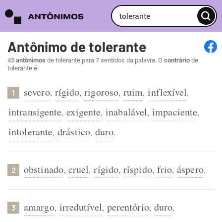
Antônimo de tolerante
45
antônimos
de tolerante para 7 sentidos da palavra. O
contrário
de
tolerante é:
severo
rígido
rigoroso
ruim
inflexível
,
,
,
,
,
1
intransigente
exigente
inabalável
impaciente
,
,
,
,
intolerante
drástico
duro
,
,
.
obstinado
cruel
rígido
ríspido
frio
áspero
,
,
,
,
,
.
2
amargo
irredutível
perentório
duro
,
,
,
,
3