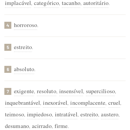
implacável
categórico
tacanho
autoritário
,
,
,
.
horroroso
.
4
estreito
.
5
absoluto
.
6
exigente
resoluto
insensível
supercilioso
,
,
,
,
7
inquebrantável
inexorável
incomplacente
cruel
,
,
,
,
teimoso
impiedoso
intratável
estreito
austero
,
,
,
,
,
desumano
acirrado
firme
,
,
.