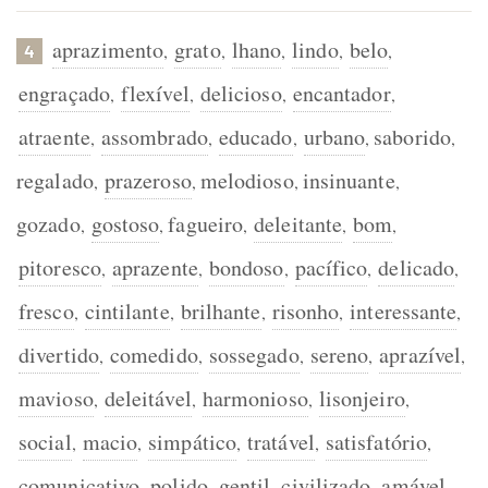
aprazimento
grato
lhano
lindo
belo
,
,
,
,
,
4
engraçado
flexível
delicioso
encantador
,
,
,
,
atraente
assombrado
educado
urbano
saborido
,
,
,
,
,
regalado
prazeroso
melodioso
insinuante
,
,
,
,
gozado
gostoso
fagueiro
deleitante
bom
,
,
,
,
,
pitoresco
aprazente
bondoso
pacífico
delicado
,
,
,
,
,
fresco
cintilante
brilhante
risonho
interessante
,
,
,
,
,
divertido
comedido
sossegado
sereno
aprazível
,
,
,
,
,
mavioso
deleitável
harmonioso
lisonjeiro
,
,
,
,
social
macio
simpático
tratável
satisfatório
,
,
,
,
,
comunicativo
polido
gentil
civilizado
amável
,
,
,
,
,