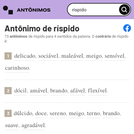
Antônimo de ríspido
73
antônimos
de ríspido para 4 sentidos da palavra. O
contrário
de ríspido
é:
delicado
sociável
maleável
meigo
sensível
,
,
,
,
,
1
carinhoso
.
dócil
amável
brando
afável
flexível
,
,
,
,
.
2
dúlcido
doce
sereno
meigo
terno
brando
,
,
,
,
,
,
3
suave
agradável
,
.