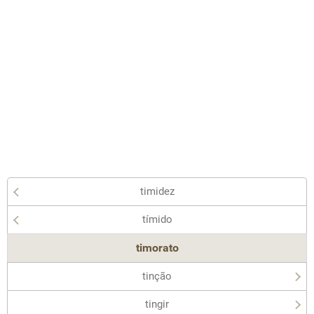
timidez
tímido
timorato
tinção
tingir