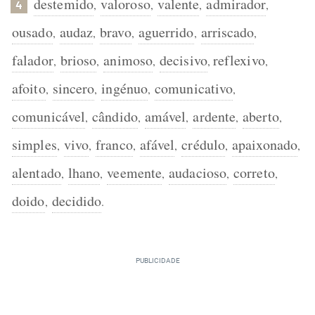
destemido
valoroso
valente
admirador
,
,
,
,
4
ousado
audaz
bravo
aguerrido
arriscado
,
,
,
,
,
falador
brioso
animoso
decisivo
reflexivo
,
,
,
,
,
afoito
sincero
ingénuo
comunicativo
,
,
,
,
comunicável
cândido
amável
ardente
aberto
,
,
,
,
,
simples
vivo
franco
afável
crédulo
apaixonado
,
,
,
,
,
,
alentado
lhano
veemente
audacioso
correto
,
,
,
,
,
doido
decidido
,
.