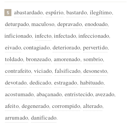
abastardado
espúrio
bastardo
ilegítimo
,
,
,
,
5
deturpado
maculoso
depravado
enodoado
,
,
,
,
inficionado
infecto
infectado
infeccionado
,
,
,
,
eivado
contagiado
deteriorado
pervertido
,
,
,
,
toldado
bronzeado
amorenado
sombrio
,
,
,
,
contrafeito
viciado
falsificado
desonesto
,
,
,
,
devotado
dedicado
estragado
habituado
,
,
,
,
acostumado
abaçanado
entristecido
avezado
,
,
,
,
afeito
degenerado
corrompido
alterado
,
,
,
,
arrumado
danificado
,
.