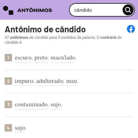
Antônimo de cândido
47
antônimos
de cândido para 5 sentidos da palavra. O
contrário
de
cândido é:
escuro
preto
maculado
,
,
.
1
impuro
adulterado
mau
,
,
.
2
contaminado
sujo
,
.
3
sujo
.
4