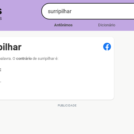
Antônimos
Dicionário
ilhar
palavra. O
contrário
de surripilhar é:
:
.