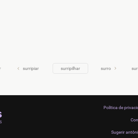
r
surripiar
surripilhar
surro
sur
Política de privac
Con
Sugerir antôn