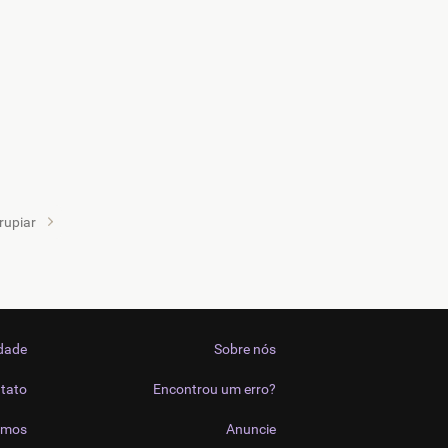
rupiar
idade
Sobre nós
tato
Encontrou um erro?
imos
Anuncie