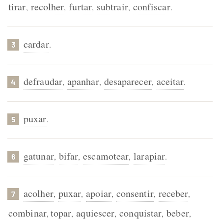
tirar
recolher
furtar
subtrair
confiscar
,
,
,
,
.
cardar
.
3
defraudar
apanhar
desaparecer
aceitar
,
,
,
.
4
puxar
.
5
gatunar
bifar
escamotear
larapiar
,
,
,
.
6
acolher
puxar
apoiar
consentir
receber
,
,
,
,
,
7
combinar
topar
aquiescer
conquistar
beber
,
,
,
,
,