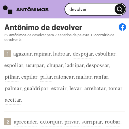
Antônimo de devolver
62
antônimos
de devolver para 7 sentidos da palavra. O
contrário
de
devolver é:
agazuar
rapinar
ladroar
despojar
esbulhar
,
,
,
,
,
1
espoliar
usurpar
chupar
ladripar
despossar
,
,
,
,
,
pilhar
expilar
pifar
ratonear
mafiar
ranfar
,
,
,
,
,
,
palmar
gualdripar
extrair
levar
arrebatar
tomar
,
,
,
,
,
,
aceitar
.
apreender
extorquir
privar
surripiar
roubar
,
,
,
,
,
2