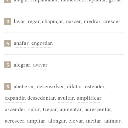
lavar
regar
chapuçar
nascer
medrar
crescer
,
,
,
,
,
.
3
anafar
engordar
,
.
4
alegrar
avivar
,
.
5
abeberar
desenvolver
dilatar
estender
,
,
,
,
6
expandir
dessedentar
avultar
amplificar
,
,
,
,
ascender
subir
trepar
aumentar
acrescentar
,
,
,
,
,
acrescer
ampliar
alongar
elevar
incitar
animar
,
,
,
,
,
,