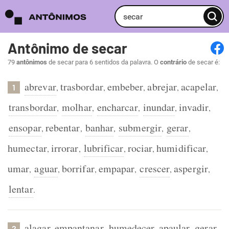
Antônimo de secar
79
antônimos
de secar para 6 sentidos da palavra. O
contrário
de secar é:
abrevar
trasbordar
embeber
abrejar
acapelar
,
,
,
,
,
1
transbordar
molhar
encharcar
inundar
invadir
,
,
,
,
,
ensopar
rebentar
banhar
submergir
gerar
,
,
,
,
,
humectar
irrorar
lubrificar
rociar
humidificar
,
,
,
,
,
umar
aguar
borrifar
empapar
crescer
aspergir
,
,
,
,
,
,
lentar
.
alagar
empantanar
humedecer
apaular
gerar
,
,
,
,
.
2