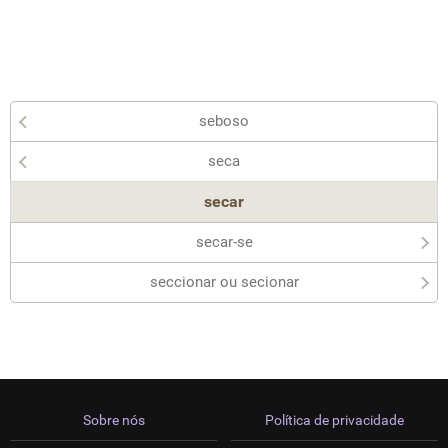
seboso
seca
secar
secar-se
seccionar ou secionar
Sobre nós
Política de privacidade