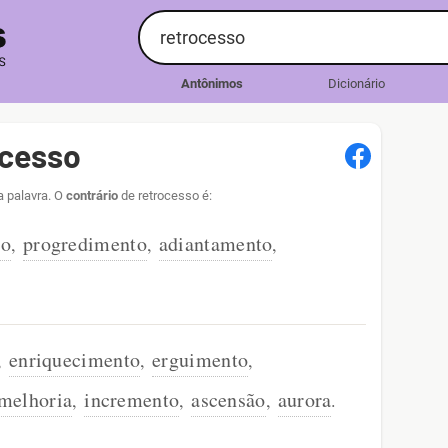
Antônimos
Dicionário
ocesso
a palavra. O
contrário
de retrocesso é:
so
progredimento
adiantamento
,
,
,
enriquecimento
erguimento
,
,
,
melhoria
incremento
ascensão
aurora
,
,
,
.