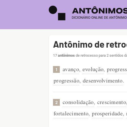
Antônimo de retr
17
antônimos
de retrocesso para 2 sentidos d
avanço
evolução
progres
,
,
1
progressão
desenvolvimento
,
.
consolidação
crescimento
,
2
fortalecimento
prosperidade
,
,