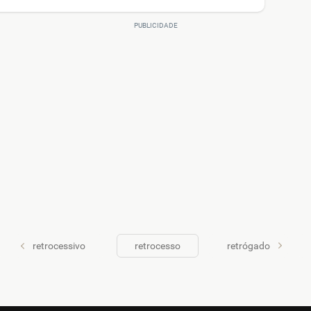
retrocessivo
retrocesso
retrógado