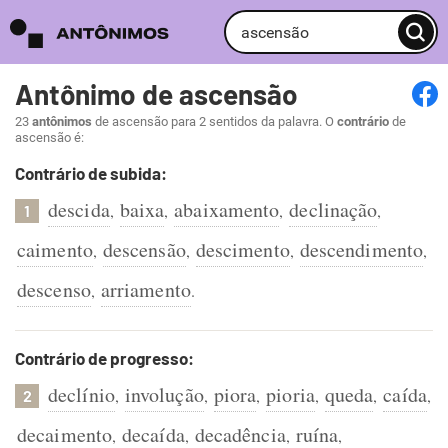
Antônimo de ascensão
23
antônimos
de ascensão para 2 sentidos da palavra. O
contrário
de
ascensão é:
Contrário de subida:
descida
baixa
abaixamento
declinação
,
,
,
,
1
caimento
descensão
descimento
descendimento
,
,
,
,
descenso
arriamento
,
.
Contrário de progresso:
declínio
involução
piora
pioria
queda
caída
,
,
,
,
,
,
2
decaimento
decaída
decadência
ruína
,
,
,
,