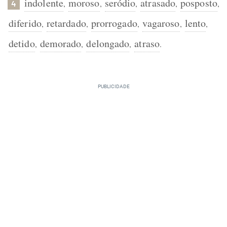
indolente
moroso
seródio
atrasado
posposto
,
,
,
,
,
4
diferido
retardado
prorrogado
vagaroso
lento
,
,
,
,
,
detido
demorado
delongado
atraso
,
,
,
.