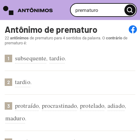
Antônimo de prematuro
22
antônimos
de prematuro para 4 sentidos da palavra. O
contrário
de
prematuro é:
subsequente
tardio
,
.
1
tardio
.
2
protraído
procrastinado
protelado
adiado
,
,
,
,
3
maduro
.