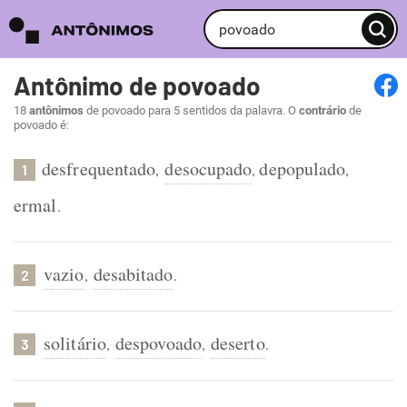
Antônimo de povoado
18
antônimos
de povoado para 5 sentidos da palavra. O
contrário
de
povoado é:
desfrequentado
desocupado
depopulado
,
,
,
1
ermal
.
vazio
desabitado
,
.
2
solitário
despovoado
deserto
,
,
.
3