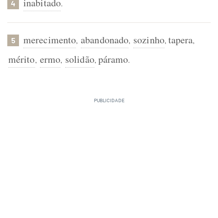
inabitado
.
4
merecimento
abandonado
sozinho
tapera
,
,
,
,
5
mérito
ermo
solidão
páramo
,
,
,
.