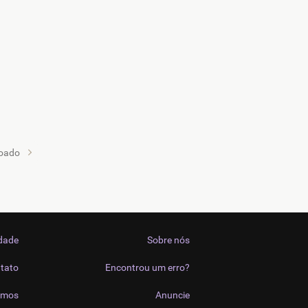
oado
idade
Sobre nós
tato
Encontrou um erro?
imos
Anuncie