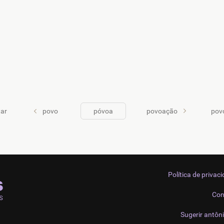
ar
povo
póvoa
povoação
pov
Política de privac
Con
Sugerir antôn