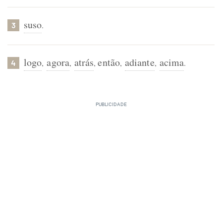
suso
.
3
logo
agora
atrás
então
adiante
acima
,
,
,
,
,
.
4