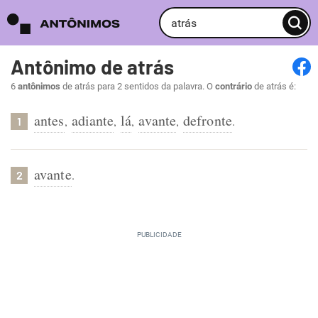
Antônimo de atrás
6
antônimos
de atrás para 2 sentidos da palavra. O
contrário
de atrás é:
antes
adiante
lá
avante
defronte
,
,
,
,
.
1
avante
.
2