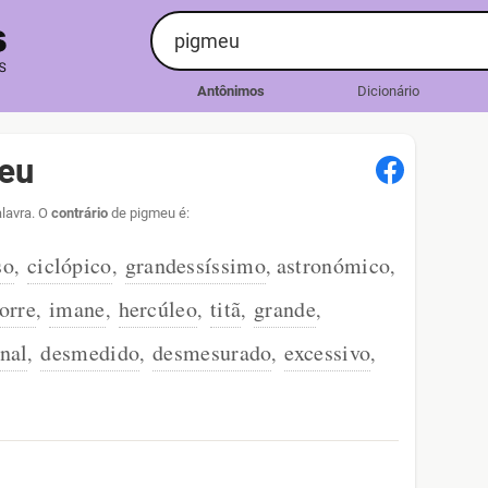
Antônimos
Dicionário
eu
lavra. O
contrário
de pigmeu é:
so
ciclópico
grandessíssimo
astronómico
,
,
,
,
torre
imane
hercúleo
titã
grande
,
,
,
,
,
nal
desmedido
desmesurado
excessivo
,
,
,
,