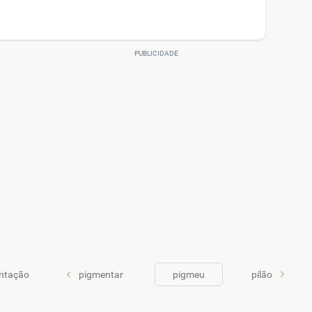
ntação
pigmentar
pigmeu
pilão