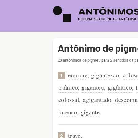
Antônimo de pigm
23
antônimos
de pigmeu para 2 sentidos da pa
enorme
gigantesco
colos
,
,
1
titânico
giganteu
gigântico
,
,
,
colossal
agigantado
descomu
,
,
imenso
gigante
,
.
trave
.
2