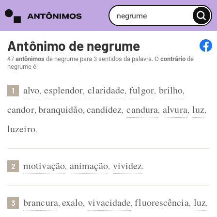
Antônimo de negrume
47
antônimos
de negrume para 3 sentidos da palavra. O
contrário
de
negrume é:
alvo
esplendor
claridade
fulgor
brilho
,
,
,
,
,
1
candor
branquidão
candidez
candura
alvura
luz
,
,
,
,
,
,
luzeiro
.
motivação
animação
vividez
,
,
.
2
brancura
exalo
vivacidade
fluorescência
luz
,
,
,
,
,
3