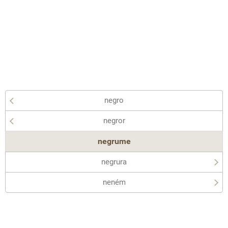
negro
negror
negrume
negrura
neném