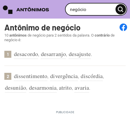
Antônimo de negócio
10
antônimos
de negócio para 2 sentidos da palavra. O
contrário
de
negócio é:
desacordo
desarranjo
desajuste
,
,
.
1
dissentimento
divergência
discórdia
,
,
,
2
desunião
desarmonia
atrito
avaria
,
,
,
.