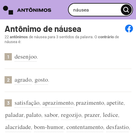
Antônimo de náusea
22
antônimos
de náusea para 3 sentidos da palavra. O
contrário
de
náusea é:
desenjoo
.
1
agrado
gosto
,
.
2
satisfação
aprazimento
prazimento
apetite
,
,
,
,
3
paladar
palato
sabor
regozijo
prazer
ledice
,
,
,
,
,
,
alacridade
bom-humor
contentamento
desfastio
,
,
,
,