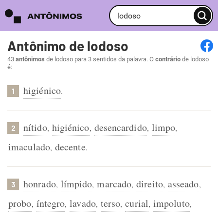
Antônimo de lodoso
43
antônimos
de lodoso para 3 sentidos da palavra. O
contrário
de lodoso
é:
higiénico
.
1
nítido
higiénico
desencardido
limpo
,
,
,
,
2
imaculado
decente
,
.
honrado
límpido
marcado
direito
asseado
,
,
,
,
,
3
probo
íntegro
lavado
terso
curial
impoluto
,
,
,
,
,
,