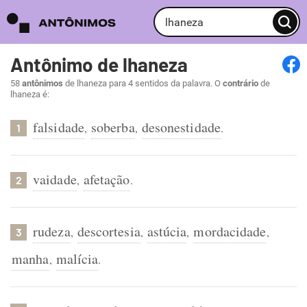
Antônimo de lhaneza
58
antônimos
de lhaneza para 4 sentidos da palavra. O
contrário
de
lhaneza é:
falsidade
soberba
desonestidade
,
,
.
1
vaidade
afetação
,
.
2
rudeza
descortesia
astúcia
mordacidade
,
,
,
,
3
manha
malícia
,
.