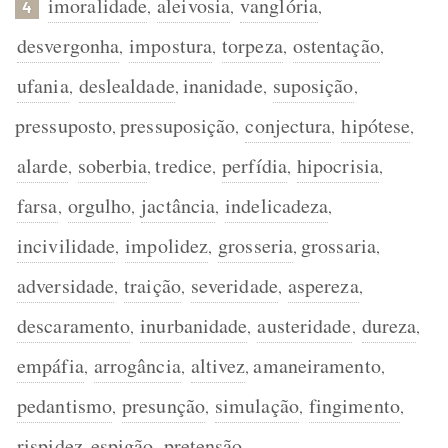
imoralidade
aleivosia
vanglória
,
,
,
4
desvergonha
impostura
torpeza
ostentação
,
,
,
,
ufania
deslealdade
inanidade
suposição
,
,
,
,
pressuposto
pressuposição
conjectura
hipótese
,
,
,
,
alarde
soberbia
tredice
perfídia
hipocrisia
,
,
,
,
,
farsa
orgulho
jactância
indelicadeza
,
,
,
,
incivilidade
impolidez
grosseria
grossaria
,
,
,
,
adversidade
traição
severidade
aspereza
,
,
,
,
descaramento
inurbanidade
austeridade
dureza
,
,
,
,
empáfia
arrogância
altivez
amaneiramento
,
,
,
,
pedantismo
presunção
simulação
fingimento
,
,
,
,
rispidez
espigão
pretensão
,
,
.