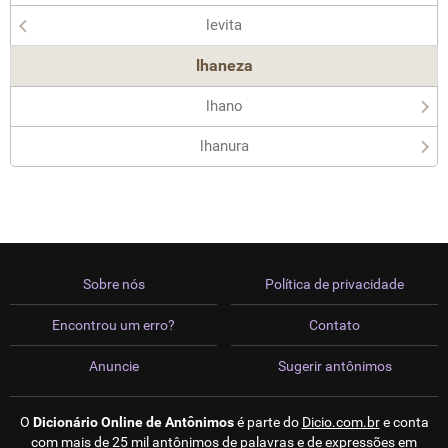
levita
lhaneza
lhano
lhanura
Sobre nós
Política de privacidade
Encontrou um erro?
Contato
Anuncie
Sugerir antônimos
O
Dicionário Online de Antônimos
é parte do
Dicio.com.br
e conta
com mais de 25 mil antônimos de palavras e de expressões em