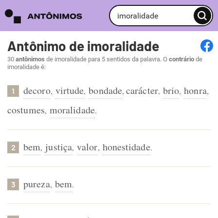
Antônimo de imoralidade
30
antônimos
de imoralidade para 5 sentidos da palavra. O
contrário
de
imoralidade é:
decoro
virtude
bondade
carácter
brio
honra
,
,
,
,
,
,
1
costumes
moralidade
,
.
bem
justiça
valor
honestidade
,
,
,
.
2
pureza
bem
,
.
3