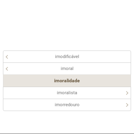
imodificável
imoral
imoralidade
imoralista
imorredouro