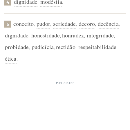
dignidade
modéstia
,
.
4
conceito
pudor
seriedade
decoro
decência
,
,
,
,
,
5
dignidade
honestidade
honradez
integridade
,
,
,
,
probidade
pudicícia
rectidão
respeitabilidade
,
,
,
,
ética
.