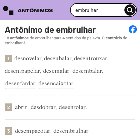
Antônimo de embrulhar
18
antônimos
de embrulhar para 4 sentidos da palavra. O
contrário
de
embrulhar é:
desnovelar
desenbalar
desentrouxar
,
,
,
1
desempapelar
desemalar
desembalar
,
,
,
desenfardar
desencaixotar
,
.
abrir
desdobrar
desenrolar
,
,
.
2
desempacotar
desembrulhar
,
.
3