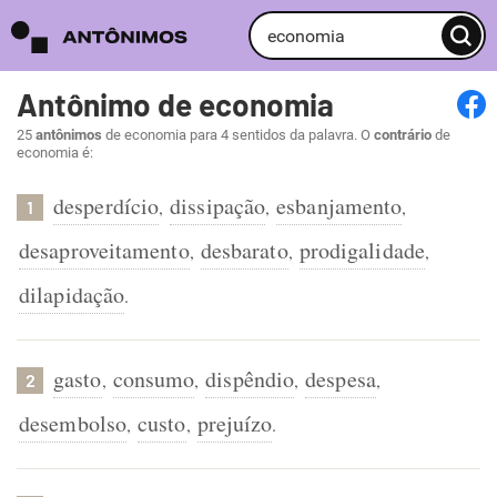
Antônimo de economia
25
antônimos
de economia para 4 sentidos da palavra. O
contrário
de
economia é:
desperdício
dissipação
esbanjamento
,
,
,
1
desaproveitamento
desbarato
prodigalidade
,
,
,
dilapidação
.
gasto
consumo
dispêndio
despesa
,
,
,
,
2
desembolso
custo
prejuízo
,
,
.