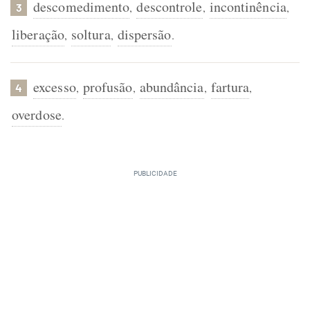
descomedimento
descontrole
incontinência
,
,
,
3
liberação
soltura
dispersão
,
,
.
excesso
profusão
abundância
fartura
,
,
,
,
4
overdose
.