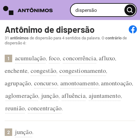
Antônimo de dispersão
31
antônimos
de dispersão para 4 sentidos da palavra. O
contrário
de
dispersão é:
acumulação
foco
concorrência
afluxo
,
,
,
,
1
enchente
congestão
congestionamento
,
,
,
agrupação
concurso
amontoamento
amontoação
,
,
,
,
aglomeração
junção
afluência
ajuntamento
,
,
,
,
reunião
concentração
,
.
junção
.
2