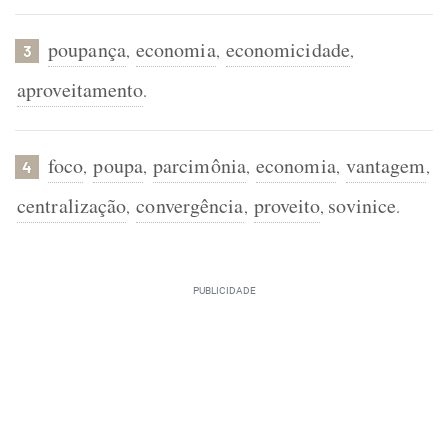
poupança
economia
economicidade
,
,
,
3
aproveitamento
.
foco
poupa
parcimônia
economia
vantagem
,
,
,
,
,
4
centralização
convergência
proveito
sovinice
,
,
,
.