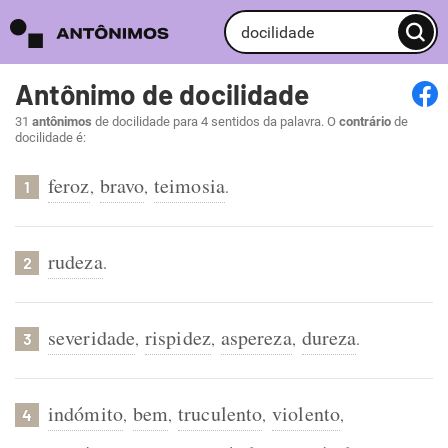
Antônimo de docilidade
31
antônimos
de docilidade para 4 sentidos da palavra. O
contrário
de
docilidade é:
feroz
bravo
teimosia
,
,
.
1
rudeza
.
2
severidade
rispidez
aspereza
dureza
,
,
,
.
3
indómito
bem
truculento
violento
,
,
,
,
4