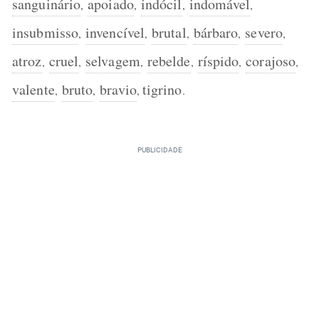
sanguinário
apoiado
indócil
indomável
,
,
,
,
insubmisso
invencível
brutal
bárbaro
severo
,
,
,
,
,
atroz
cruel
selvagem
rebelde
ríspido
corajoso
,
,
,
,
,
,
valente
bruto
bravio
tigrino
,
,
,
.