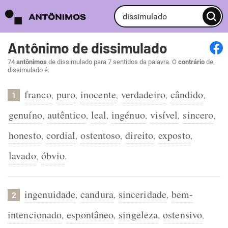
Antônimo de dissimulado
74
antônimos
de dissimulado para 7 sentidos da palavra. O
contrário
de
dissimulado é:
franco
puro
inocente
verdadeiro
cândido
,
,
,
,
,
1
genuíno
autêntico
leal
ingénuo
visível
sincero
,
,
,
,
,
,
honesto
cordial
ostentoso
direito
exposto
,
,
,
,
,
lavado
óbvio
,
.
ingenuidade
candura
sinceridade
bem-
,
,
,
2
intencionado
espontâneo
singeleza
ostensivo
,
,
,
,