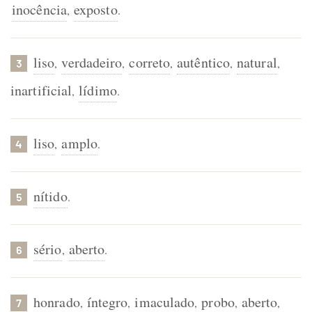
inocência
exposto
,
.
liso
verdadeiro
correto
autêntico
natural
,
,
,
,
,
3
inartificial
lídimo
,
.
liso
amplo
,
.
4
nítido
.
5
sério
aberto
,
.
6
honrado
íntegro
imaculado
probo
aberto
,
,
,
,
,
7