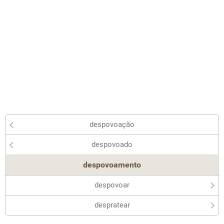
despovoação
despovoado
despovoamento
despovoar
despratear