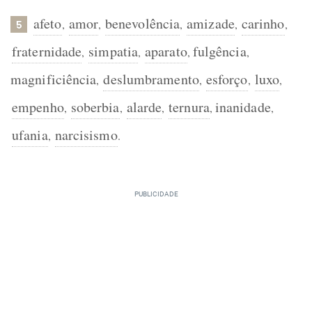
afeto
amor
benevolência
amizade
carinho
,
,
,
,
,
5
fraternidade
simpatia
aparato
fulgência
,
,
,
,
magnificiência
deslumbramento
esforço
luxo
,
,
,
,
empenho
soberbia
alarde
ternura
inanidade
,
,
,
,
,
ufania
narcisismo
,
.