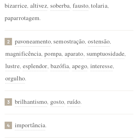
bizarrice
altivez
soberba
fausto
tolaria
,
,
,
,
,
paparrotagem
.
pavoneamento
semostração
ostensão
,
,
,
2
magnificência
pompa
aparato
sumptuosidade
,
,
,
,
lustre
esplendor
bazófia
apego
interesse
,
,
,
,
,
orgulho
.
brilhantismo
gosto
ruído
,
,
.
3
importância
.
4