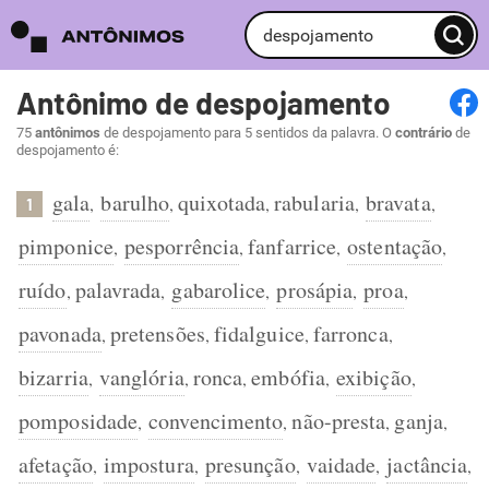
Antônimo de despojamento
75
antônimos
de despojamento para 5 sentidos da palavra. O
contrário
de
despojamento é:
gala
barulho
quixotada
rabularia
bravata
,
,
,
,
,
1
pimponice
pesporrência
fanfarrice
ostentação
,
,
,
,
ruído
palavrada
gabarolice
prosápia
proa
,
,
,
,
,
pavonada
pretensões
fidalguice
farronca
,
,
,
,
bizarria
vanglória
ronca
embófia
exibição
,
,
,
,
,
pomposidade
convencimento
não-presta
ganja
,
,
,
,
afetação
impostura
presunção
vaidade
jactância
,
,
,
,
,