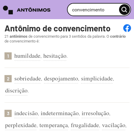
Antônimo de convencimento
21
antônimos
de convencimento para 3 sentidos da palavra. O
contrário
de convencimento é:
humildade
hesitação
,
.
1
sobriedade
despojamento
simplicidade
,
,
,
2
discrição
.
indecisão
indeterminação
irresolução
,
,
,
3
perplexidade
temperança
frugalidade
vacilação
,
,
,
,