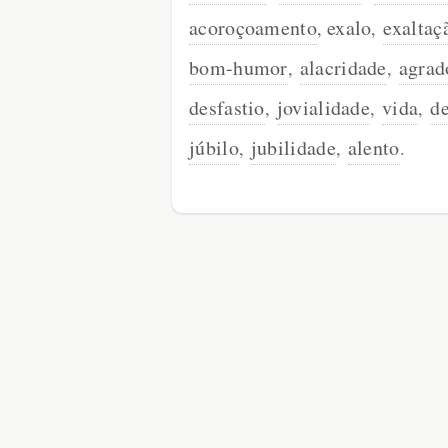
acoroçoamento
exalo
exaltaç
,
,
bom-humor
alacridade
agrad
,
,
desfastio
jovialidade
vida
d
,
,
,
júbilo
jubilidade
alento
,
,
.