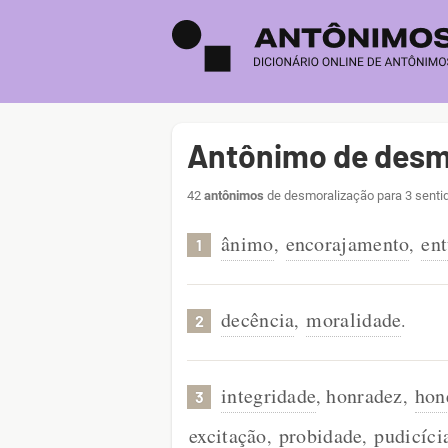
Antônimo de desm
42
antônimos
de desmoralização para 3 senti
ânimo
encorajamento
en
,
,
1
decência
moralidade
,
.
2
integridade
honradez
hon
,
,
3
excitação
probidade
pudicíci
,
,