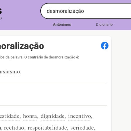
Antônimos
Dicionário
oralização
dos da palavra. O
contrário
de desmoralização é:
tusiasmo
.
estidade
honra
dignidade
incentivo
,
,
,
,
a
rectidão
respeitabilidade
seriedade
,
,
,
,