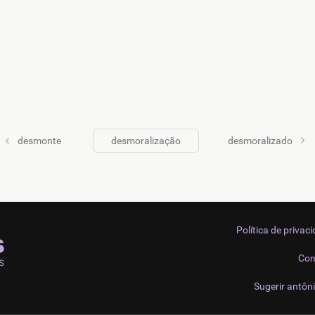
desmonte
desmoralização
desmoralizado
Política de privac
Con
Sugerir antôn