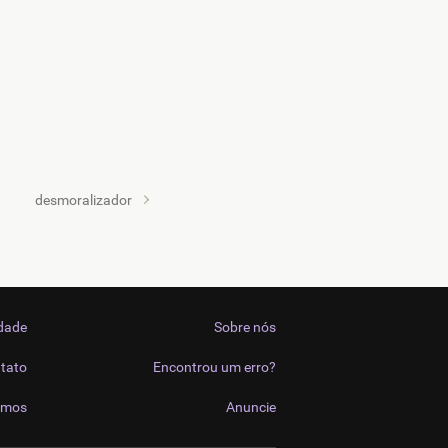
desmoralizador
idade
Sobre nós
tato
Encontrou um erro?
imos
Anuncie