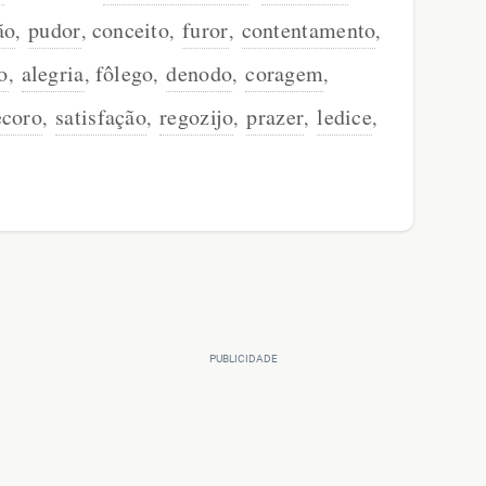
ão
pudor
conceito
furor
contentamento
,
,
,
,
,
o
alegria
fôlego
denodo
coragem
,
,
,
,
,
ecoro
satisfação
regozijo
prazer
ledice
,
,
,
,
,