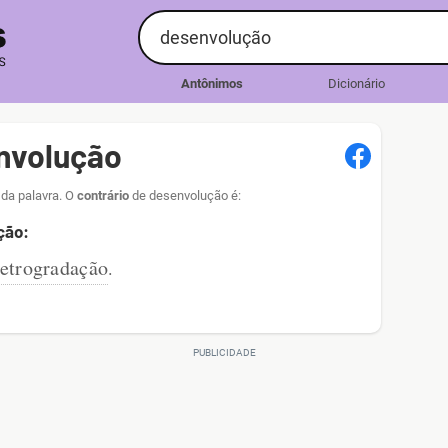
Antônimos
Dicionário
nvolução
da palavra. O
contrário
de desenvolução é:
ção:
retrogradação
.