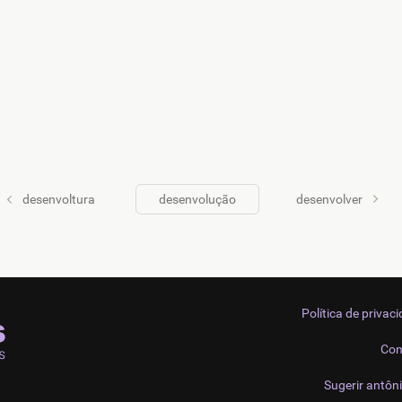
desenvoltura
desenvolução
desenvolver
Política de privac
Con
Sugerir antôn