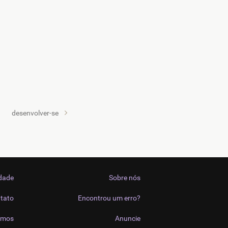
desenvolver-se
idade
Sobre nós
tato
Encontrou um erro?
imos
Anuncie