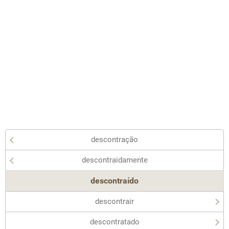
descontração
descontraidamente
descontraído
descontrair
descontratado