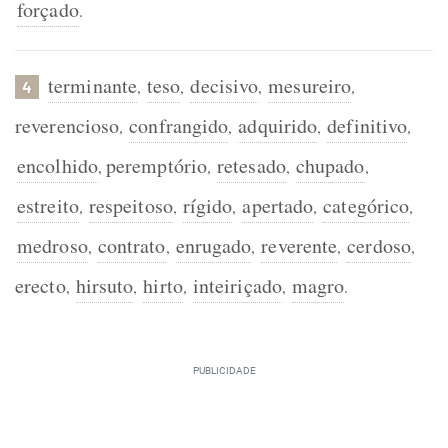
forçado
.
terminante
teso
decisivo
mesureiro
,
,
,
,
4
reverencioso
confrangido
adquirido
definitivo
,
,
,
,
encolhido
peremptório
retesado
chupado
,
,
,
,
estreito
respeitoso
rígido
apertado
categórico
,
,
,
,
,
medroso
contrato
enrugado
reverente
cerdoso
,
,
,
,
,
erecto
hirsuto
hirto
inteiriçado
magro
,
,
,
,
.