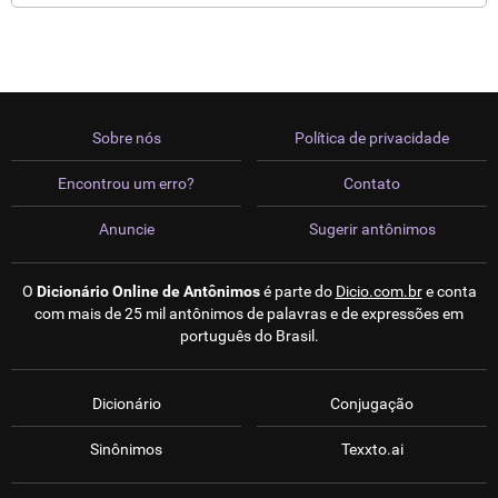
Sobre nós
Política de privacidade
Encontrou um erro?
Contato
Anuncie
Sugerir antônimos
O
Dicionário Online de Antônimos
é parte do
Dicio.com.br
e conta
com mais de 25 mil antônimos de palavras e de expressões em
português do Brasil.
Dicionário
Conjugação
Sinônimos
Texxto.ai