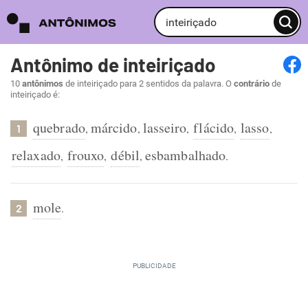
Antônimo de inteiriçado
10
antônimos
de inteiriçado para 2 sentidos da palavra. O
contrário
de
inteiriçado é:
quebrado
márcido
lasseiro
flácido
lasso
,
,
,
,
,
1
relaxado
frouxo
débil
esbambalhado
,
,
,
.
mole
.
2