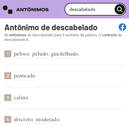
Antônimo de descabelado
60
antônimos
de descabelado para 6 sentidos da palavra. O
contrário
de
descabelado é:
peloso
peludo
guedelhudo
,
,
.
1
penteado
.
2
calmo
.
3
discreto
moderado
,
.
4