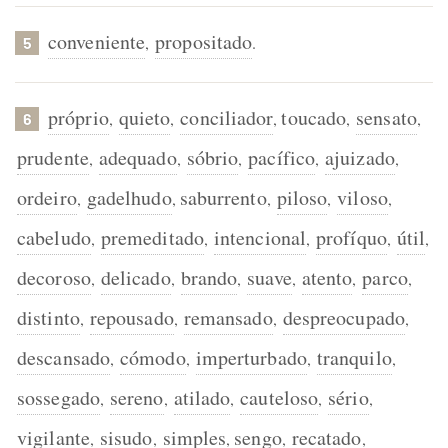
conveniente
propositado
,
.
5
próprio
quieto
conciliador
toucado
sensato
,
,
,
,
,
6
prudente
adequado
sóbrio
pacífico
ajuizado
,
,
,
,
,
ordeiro
gadelhudo
saburrento
piloso
viloso
,
,
,
,
,
cabeludo
premeditado
intencional
profíquo
útil
,
,
,
,
,
decoroso
delicado
brando
suave
atento
parco
,
,
,
,
,
,
distinto
repousado
remansado
despreocupado
,
,
,
,
descansado
cómodo
imperturbado
tranquilo
,
,
,
,
sossegado
sereno
atilado
cauteloso
sério
,
,
,
,
,
vigilante
sisudo
simples
sengo
recatado
,
,
,
,
,