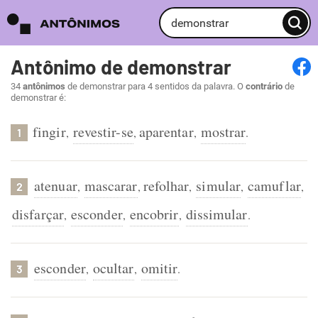
Antônimo de demonstrar
34
antônimos
de demonstrar para 4 sentidos da palavra. O
contrário
de
demonstrar é:
fingir
revestir-se
aparentar
mostrar
,
,
,
.
1
atenuar
mascarar
refolhar
simular
camuflar
,
,
,
,
,
2
disfarçar
esconder
encobrir
dissimular
,
,
,
.
esconder
ocultar
omitir
,
,
.
3