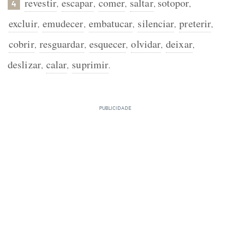
revestir
escapar
comer
saltar
sotopor
,
,
,
,
,
4
excluir
emudecer
embatucar
silenciar
preterir
,
,
,
,
,
cobrir
resguardar
esquecer
olvidar
deixar
,
,
,
,
,
deslizar
calar
suprimir
,
,
.