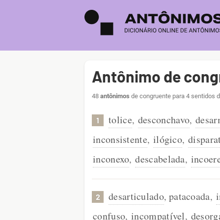
Antônimo de cong
48
antônimos
de congruente para 4 sentidos d
tolice
desconchavo
desar
,
,
1
inconsistente
ilógico
dispara
,
,
inconexo
descabelada
incoer
,
,
desarticulado
patacoada
,
,
2
confuso
incompatível
desorg
,
,