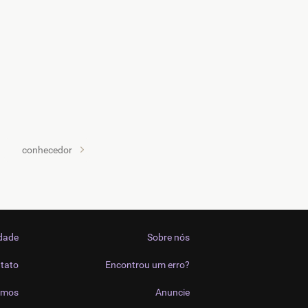
conhecedor
idade
Sobre nós
tato
Encontrou um erro?
imos
Anuncie