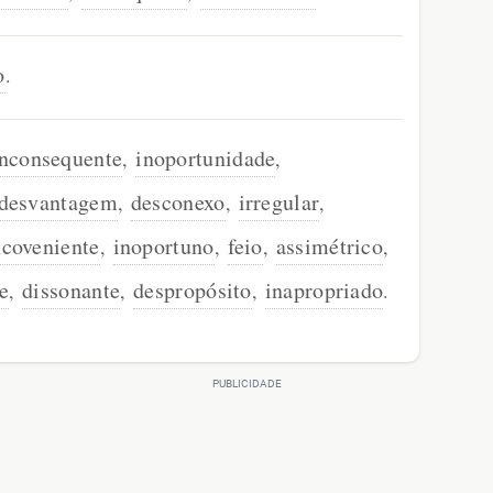
o
.
inconsequente
inoportunidade
,
,
desvantagem
desconexo
irregular
,
,
,
ncoveniente
inoportuno
feio
assimétrico
,
,
,
,
e
dissonante
despropósito
inapropriado
,
,
,
.