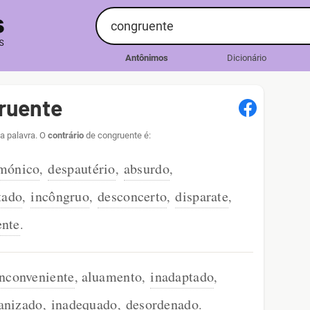
Antônimos
Dicionário
ruente
a palavra. O
contrário
de congruente é:
mónico
despautério
absurdo
,
,
,
tado
incôngruo
desconcerto
disparate
,
,
,
,
ente
.
inconveniente
aluamento
inadaptado
,
,
,
anizado
inadequado
desordenado
,
,
.