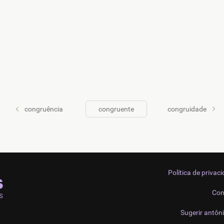
congruência
congruente
congruidade
Política de privac
Con
Sugerir antôn