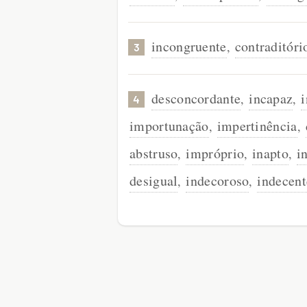
incongruente
contraditóri
,
3
desconcordante
incapaz
,
,
4
importunação
impertinência
,
,
abstruso
impróprio
inapto
i
,
,
,
desigual
indecoroso
indecent
,
,