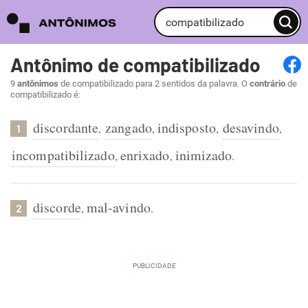
Antônimo de compatibilizado
9
antônimos
de compatibilizado para 2 sentidos da palavra. O
contrário
de
compatibilizado é:
discordante
zangado
indisposto
desavindo
,
,
,
,
1
incompatibilizado
enrixado
inimizado
,
,
.
discorde
mal-avindo
,
.
2