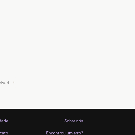
ivari
idade
Sobre nós
tato
Encontrou um erro?