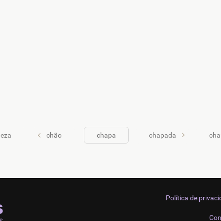
neza
chão
chapa
chapada
char
Política de privac
Con