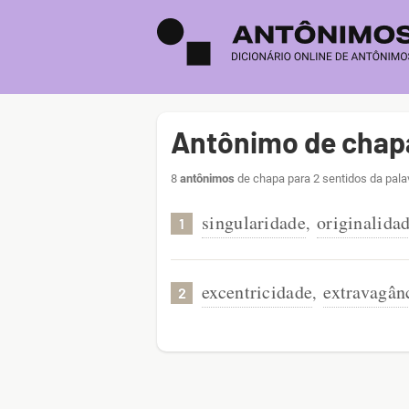
Antônimo de chap
8
antônimos
de chapa para 2 sentidos da pala
singularidade
originalida
,
1
excentricidade
extravagân
,
2