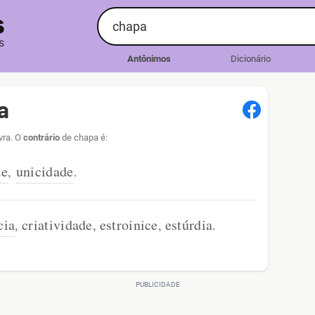
Antônimos
Dicionário
a
vra. O
contrário
de chapa é:
de
unicidade
,
.
cia
criatividade
estroinice
estúrdia
,
,
,
.