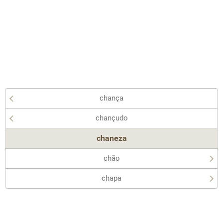
chança
chançudo
chaneza
chão
chapa