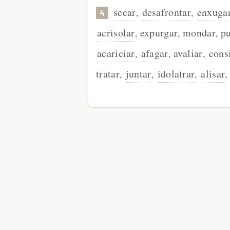
secar
desafrontar
enxuga
,
,
4
acrisolar
expurgar
mondar
p
,
,
,
acariciar
afagar
avaliar
cons
,
,
,
tratar
juntar
idolatrar
alisar
,
,
,