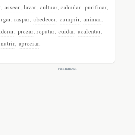
r
assear
lavar
cultuar
calcular
purificar
,
,
,
,
,
,
urgar
raspar
obedecer
cumprir
animar
,
,
,
,
,
iderar
prezar
reputar
cuidar
acalentar
,
,
,
,
,
nutrir
apreciar
,
,
.