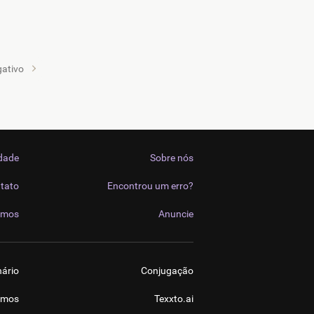
ativo
idade
Sobre nós
tato
Encontrou um erro?
imos
Anuncie
nário
Conjugação
imos
Texxto.ai