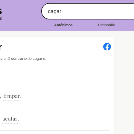
Antônimos
Dicionário
r
avra. O
contrário
de cagar é:
limpar
,
.
acatar
,
.