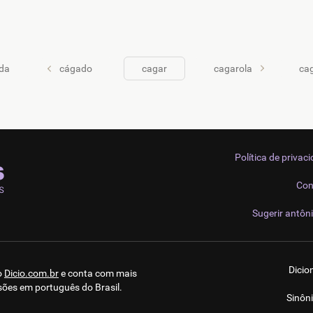
da
cágado
cagar
cagarola
cag
Política de privac
Con
Sugerir antôn
Dicio
o
Dicio.com.br
e conta com mais
sões em português do Brasil.
Sinôn