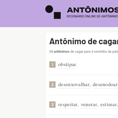
Antônimo de caga
38
antônimos
de cagar para 4 sentidos da pal
obstipar
.
1
desenxovalhar
desenodoar
,
2
respeitar
venerar
estimar
,
,
3