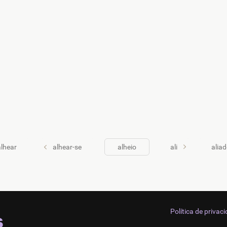
lhear
alhear-se
alheio
ali
alia
Política de privac