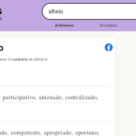
Antônimos
Dicionário
o
avra. O
contrário
de alheio é:
participativo
antenado
centralizado
,
,
,
,
ado
competente
apropriado
oportuno
,
,
,
,