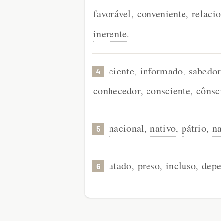
favorável
conveniente
relaci
,
,
inerente
.
ciente
informado
sabedor
,
,
4
conhecedor
consciente
cônsc
,
,
nacional
nativo
pátrio
na
,
,
,
5
atado
preso
incluso
depe
,
,
,
6