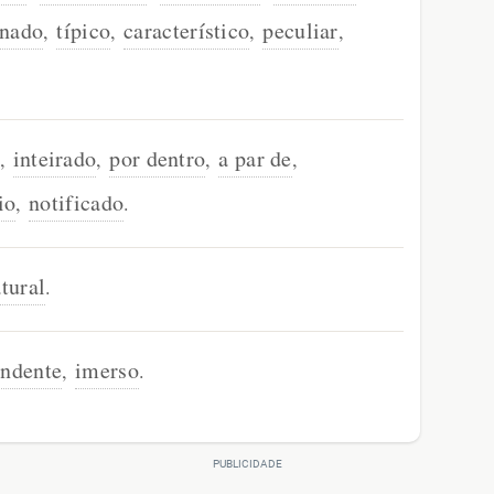
onado
típico
característico
peculiar
,
,
,
,
inteirado
por dentro
a par de
,
,
,
,
io
notificado
,
.
tural
.
ndente
imerso
,
.