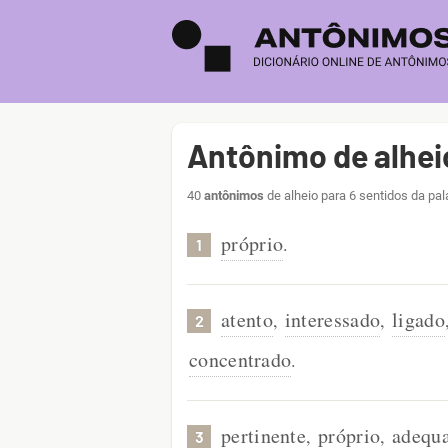
Antônimo de alhei
40
antônimos
de alheio para 6 sentidos da pal
próprio
.
1
atento
interessado
ligado
,
,
2
concentrado
.
pertinente
próprio
adequ
,
,
3