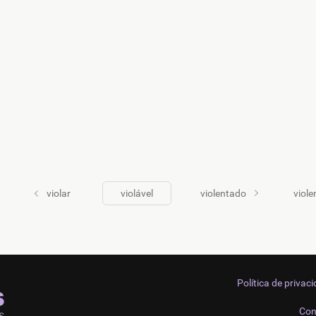
violar
violável
violentado
viol
Política de privac
Con