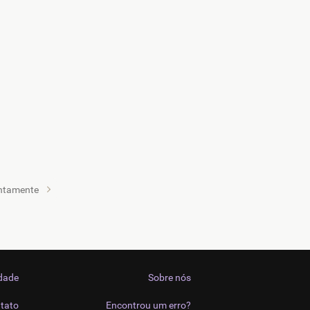
entamente
idade
Sobre nós
tato
Encontrou um erro?