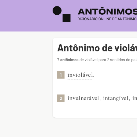
Antônimo de violá
7
antônimos
de violável para 2 sentidos da pa
inviolável
.
1
invulnerável
intangível
i
,
,
2