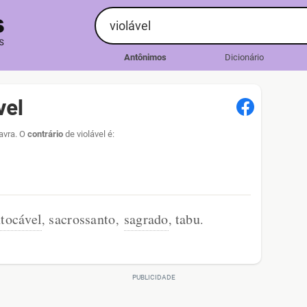
Antônimos
Dicionário
vel
lavra. O
contrário
de violável é:
ntocável
sacrossanto
sagrado
tabu
,
,
,
.