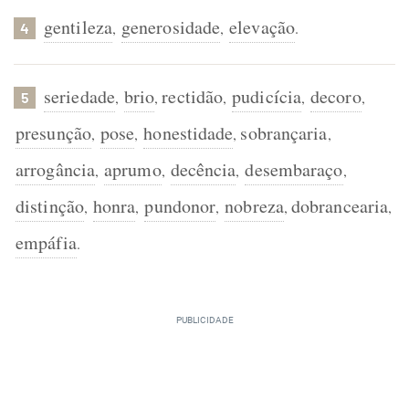
gentileza
generosidade
elevação
,
,
.
4
seriedade
brio
rectidão
pudicícia
decoro
,
,
,
,
,
5
presunção
pose
honestidade
sobrançaria
,
,
,
,
arrogância
aprumo
decência
desembaraço
,
,
,
,
distinção
honra
pundonor
nobreza
dobrancearia
,
,
,
,
,
empáfia
.