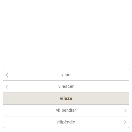
vilão
vilescer
vileza
vilipendiar
vilipêndio