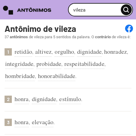
Antônimo de vileza
37
antônimos
de vileza para 5 sentidos da palavra. O
contrário
de vileza é:
retidão
altivez
orgulho
dignidade
honradez
,
,
,
,
,
1
integridade
probidade
respeitabilidade
,
,
,
hombridade
honorabilidade
,
.
honra
dignidade
estímulo
,
,
.
2
honra
elevação
,
.
3