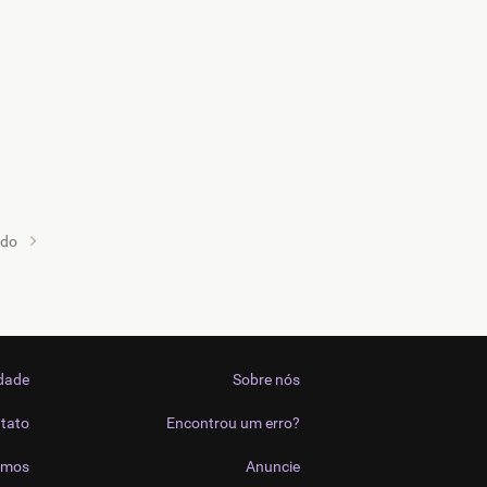
ado
idade
Sobre nós
tato
Encontrou um erro?
imos
Anuncie