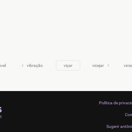
ável
vibração
viçar
vicejar
vici
Política de privac
Con
Sugerir antôn