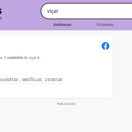
Antônimos
Dicionário
ra. O
contrário
de viçar é:
ncentrar
unificar
centrar
,
,
.