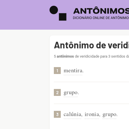
Antônimo de verid
5
antônimos
de veridicidade para 3 sentidos d
mentira
.
1
grupo
.
2
calúnia
ironia
grupo
,
,
.
3