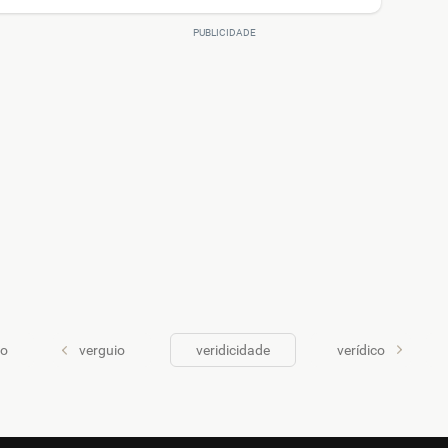
do
verguio
veridicidade
verídico