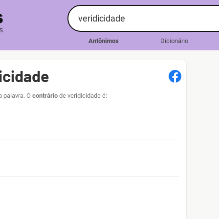
Antônimos
Dicionário
icidade
a palavra. O
contrário
de veridicidade é: