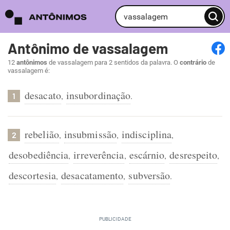
Antônimo de vassalagem
12
antônimos
de vassalagem para 2 sentidos da palavra. O
contrário
de
vassalagem é:
desacato
insubordinação
,
.
1
rebelião
insubmissão
indisciplina
,
,
,
2
desobediência
irreverência
escárnio
desrespeito
,
,
,
,
descortesia
desacatamento
subversão
,
,
.