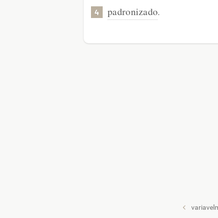
padronizado
.
4
variavel