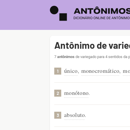
Antônimo de vari
7
antônimos
de variegado para 4 sentidos da 
único
monocromático
mo
,
,
1
monótono
.
2
absoluto
.
3