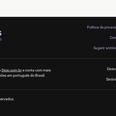
Política de privac
Con
Sugerir antôn
Dicio
o
Dicio.com.br
e conta com mais
sões em português do Brasil.
Sinôn
eservados.