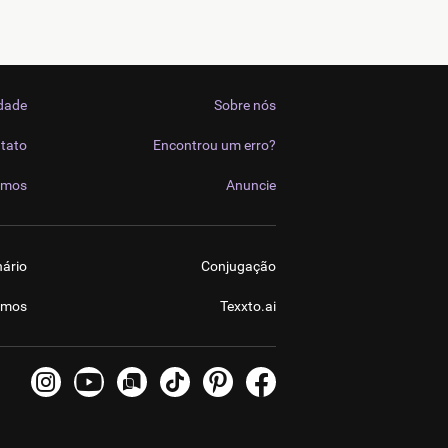
idade
Sobre nós
tato
Encontrou um erro?
imos
Anuncie
nário
Conjugação
imos
Texxto.ai