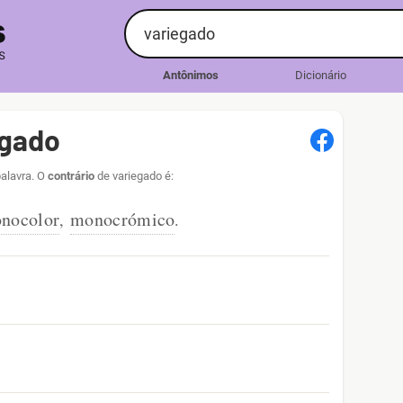
Antônimos
Dicionário
egado
palavra. O
contrário
de variegado é:
nocolor
monocrómico
,
.