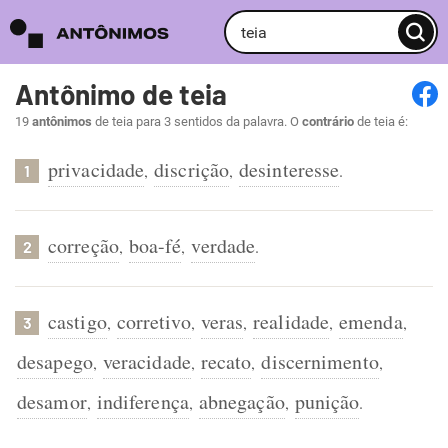
Antônimo de teia
19
antônimos
de teia para 3 sentidos da palavra. O
contrário
de teia é:
privacidade
discrição
desinteresse
,
,
.
1
correção
boa-fé
verdade
,
,
.
2
castigo
corretivo
veras
realidade
emenda
,
,
,
,
,
3
desapego
veracidade
recato
discernimento
,
,
,
,
desamor
indiferença
abnegação
punição
,
,
,
.