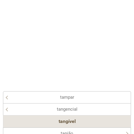
tampar
tangencial
tangível
tanjão