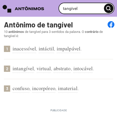
Antônimo de tangível
10
antônimos
de tangível para 3 sentidos da palavra. O
contrário
de
tangível é:
inacessível
intáctil
impalpável
,
,
.
1
intangível
virtual
abstrato
intocável
,
,
,
.
2
confuso
incorpóreo
imaterial
,
,
.
3