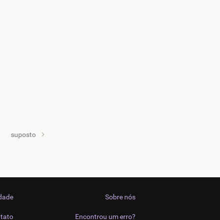
suposto
idade
Sobre nós
tato
Encontrou um erro?