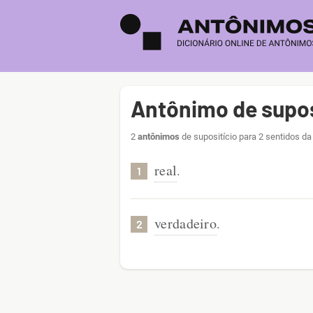
Antônimo de supos
2
antônimos
de supositício para 2 sentidos da
real
.
1
verdadeiro
.
2