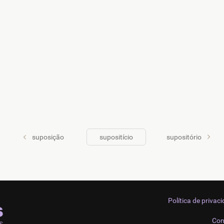
suposição
supositício
supositório
Política de privac
Con