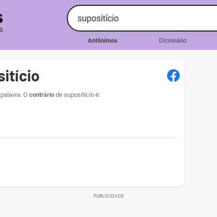
Antônimos
Dicionário
itício
 palavra. O
contrário
de supositício é: